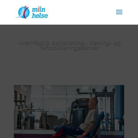
-tverrfaglig behandling-, trening- og
rehabiliteringssenter