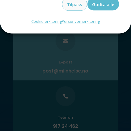
Tilpass
Godta alle
Kontakt oss
Cookie-erklæring
Personvernerklæring

E-post
post@miinhelse.no

Telefon
917 24 462